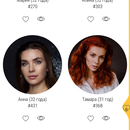
Мария (32 года)
Алина (32 года)
#270
#303
Анна (32 года)
Тамара (31 год)
#431
#368
0