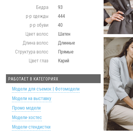
Бедра
93
р-р одежды
444
р-р обуви
40
Цвет волос
Шатен
Длина волос
Длинные
Структура волос
Прямые
Цвет глаз
Карий
РАБОТАЕТ В КАТЕГОРИЯХ
Модели для съемок | Фотомодели
Модели на выставку
Промо модели
Модели-хостес
Модели-стендистки