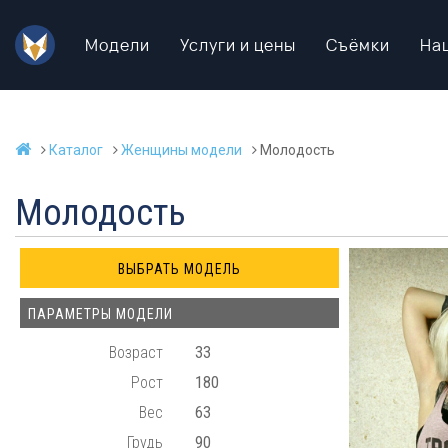
Модели
Услуги и цены
Съёмки
На
Каталог
Женщины модели
Молодость
Молодость
ПАРАМЕТРЫ МОДЕЛИ
Возраст
33
Рост
180
Вес
63
Грудь
90