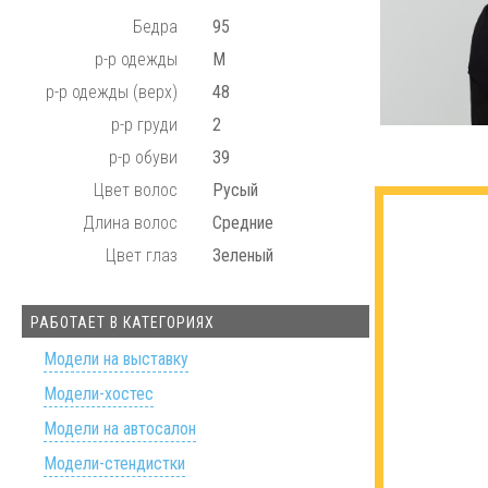
Бедра
95
р-р одежды
М
р-р одежды (верх)
48
р-р груди
2
р-р обуви
39
Цвет волос
Русый
Длина волос
Средние
Цвет глаз
Зеленый
РАБОТАЕТ В КАТЕГОРИЯХ
Модели на выставку
Модели-хостес
Модели на автосалон
Модели-стендистки