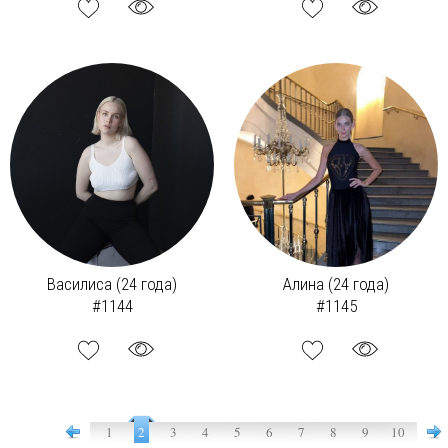
Василиса (24 года)
Алина (24 года)
#1144
#1145
1
2
3
4
5
6
7
8
9
10