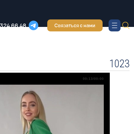
 324 66 48
Связаться с нами
1023
00:13/00:00