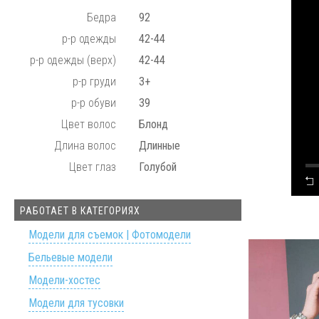
Бедра
92
р-р одежды
42-44
р-р одежды (верх)
42-44
р-р груди
3+
р-р обуви
39
Цвет волос
Блонд
Длина волос
Длинные
Цвет глаз
Голубой
РАБОТАЕТ В КАТЕГОРИЯХ
Модели для съемок | Фотомодели
Бельевые модели
Модели-хостес
Модели для тусовки