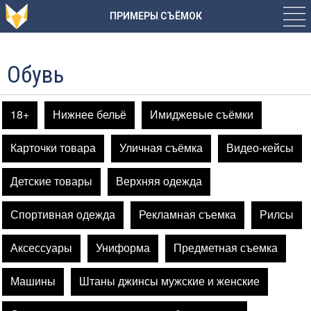
ПРИМЕРЫ СЪЁМОК
Обувь
18+
Нижнее бельё
Имиджевые съёмки
Карточки товара
Уличная съёмка
Видео-кейсы
Детские товары
Верхняя одежда
Спортивная одежда
Рекламная съемка
Рилсы
Аксессуары
Униформа
Предметная съемка
Машины
Штаны джинсы мужские и женские