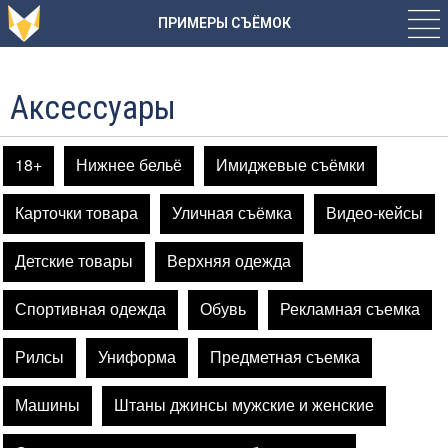
ПРИМЕРЫ СЪЁМОК
Аксессуары
18+
Нижнее бельё
Имиджевые съёмки
Карточки товара
Уличная съёмка
Видео-кейсы
Детские товары
Верхняя одежда
Спортивная одежда
Обувь
Рекламная съемка
Рилсы
Униформа
Предметная съемка
Машины
Штаны джинсы мужские и женские