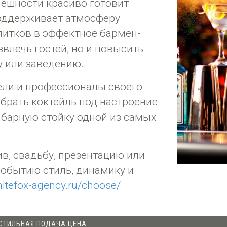
ешности красиво готовит
 поддерживает атмосферу
питков в эффектное бармен-
звлечь гостей, но и повысить
у или заведению.
ли и профессионалы своего
обрать коктейль под настроение
ь барную стойку одной из самых
в, свадьбу, презентацию или
событию стиль, динамику и
itefox-agency.ru/choose/
 СТИЛЬНАЯ ПОДАЧА ЦЕНА