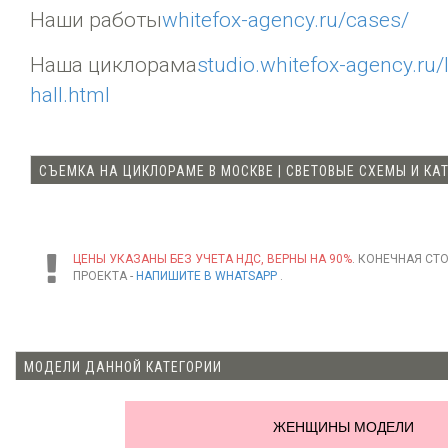
Наши работы
whitefox-agency.ru/cases/
Наша циклорама
studio.whitefox-agency.ru/
hall.html
СЪЕМКА НА ЦИКЛОРАМЕ В МОСКВЕ | СВЕТОВЫЕ СХЕМЫ И К
ЦЕНЫ УКАЗАНЫ БЕЗ УЧЕТА НДС, ВЕРНЫ НА 90%
. КОНЕЧНАЯ СТ
ПРОЕКТА -
НАПИШИТЕ В WHATSAPP
.
МОДЕЛИ ДАННОЙ КАТЕГОРИИ
ЖЕНЩИНЫ МОДЕЛИ