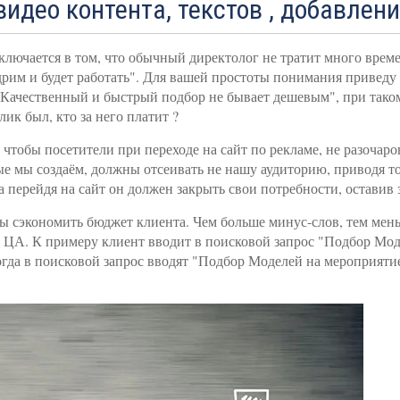
видео контента, текстов , добавлен
ключается в том, что обычный директолог не тратит много врем
дрим и будет работать". Для вашей простоты понимания приведу 
"Качественный и быстрый подбор не бывает дешевым", при таком
ик был, кто за него платит ?
чтобы посетители при переходе на сайт по рекламе, не разочаро
е мы создаём, должны отсеивать не нашу аудиторию, приводя т
а перейдя на сайт он должен закрыть свои потребности, оставив 
 сэкономить бюджет клиента. Чем больше минус-слов, тем меньше
а ЦА. К примеру клиент вводит в поисковой запрос "Подбор Мод
когда в поисковой запрос вводят "Подбор Моделей на мероприятие