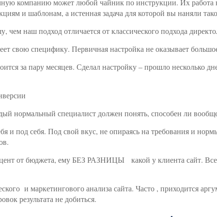
мную компанию может любой чайник по инструкции. Их работа на
кциям и шаблонам, а истенная задача для которой вы наняли так
шу, чем наш подход отличается от классического подхода директо
еет свою специфику. Первичная настройка не оказывает большо
строится за пару месяцев. Сделал настройку – прошло несколько 
нверсии
дый нормальный специалист должен понять, способен ли вообще 
бя и под себя. Под свой вкус, не опираясь на требования и нор
ов.
оцент от бюджета, ему БЕЗ РАЗНИЦЫ
какой у клиента сайт. Вс
ческого
и маркетингового анализа сайта. Часто , приходится арг
овок результата не добиться.