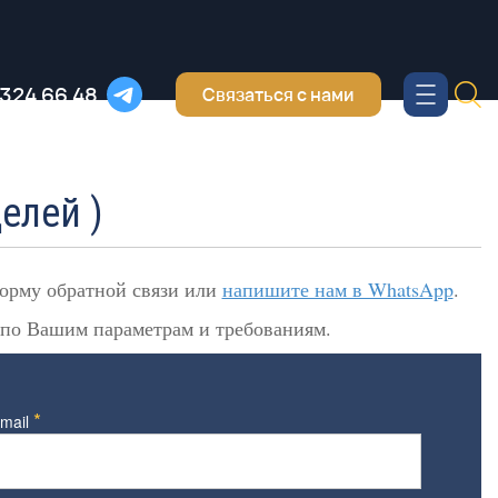
 324 66 48
Связаться с нами
елей )
форму обратной связи или
напишите нам в WhatsApp
.
 по Вашим параметрам и требованиям.
*
mail