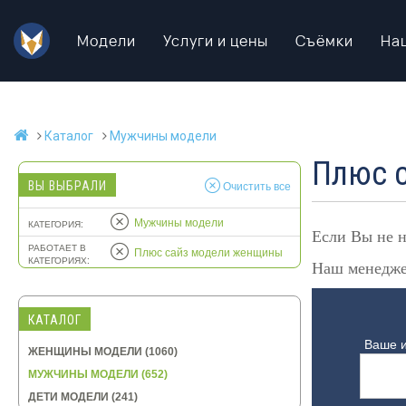
Модели
Услуги и цены
Съёмки
На
Каталог
Мужчины модели
Плюс с
Очистить все
ВЫ ВЫБРАЛИ
Мужчины модели
КАТЕГОРИЯ:
Если Вы не н
РАБОТАЕТ В
Плюс сайз модели женщины
КАТЕГОРИЯХ:
Наш менеджер
КАТАЛОГ
Ваше 
ЖЕНЩИНЫ МОДЕЛИ (1060)
МУЖЧИНЫ МОДЕЛИ (652)
ДЕТИ МОДЕЛИ (241)