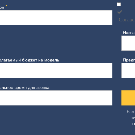
*
фон
Соглас
Назва
олагаемый бюджет на модель
Предп
льное время для звонка
Нажи
пе
с