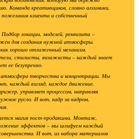
цию. Команда креативщиков, словно алхимики,
 пожелания клиента и собственный
 Подбор локации, моделей, реквизита –
жен для создания нужной атмосферы.
 как хорошо отлаженный механизм.
тели, стилисты, визажисты – каждый знает
ет ее безупречно.
 атмосфера творчества и концентрации. Мы
нт, каждый взгляд, каждое движение.
ирижер, управляет процессом, направляя
ужное русло. И вот, кадр за кадром,
ия.
нается магия пост-продакшна. Монтаж,
аложение эффектов – мы шлифуем каждый
 совершенства. И вот, из набора материалов