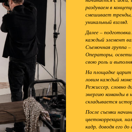
раздуваем в концеп
смешивает тренды,
уникальный взгляд.
Далее – подготовка.
каждый элемент ва
Съемочная группа –
Операторы, освети
свою роль и выполня
На площадке царит
ловим каждый моме
Режиссер, словно д
энергию команды в н
складывается истор
После съемки начи
цветокоррекция, н
кадр, доводя его до