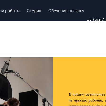
ши работы
Студия
Обучение позингу
+7 (965)
В нашем агентстве 
не просто работа, 
начинается с идеи,