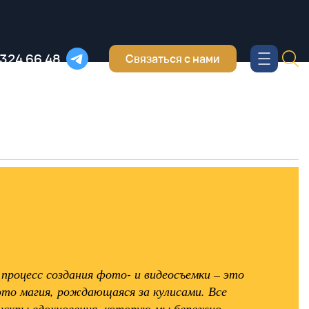
 324 66 48
Связаться с нами
процесс создания фото- и видеосъемки – это
это магия, рождающаяся за кулисами. Все
 искры вдохновения, которую мы бережно