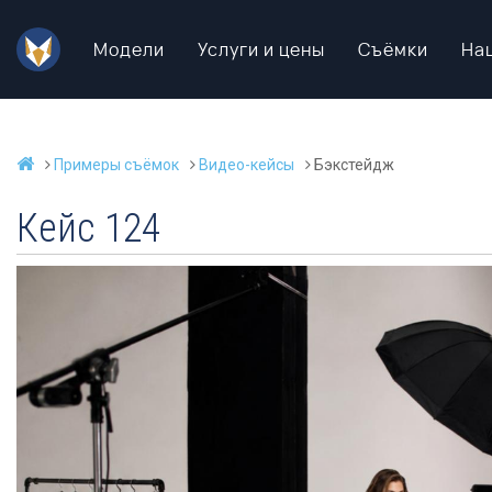
Модели
Услуги и цены
Съёмки
На
Примеры съёмок
Видео-кейсы
Бэкстейдж
Кейс 124