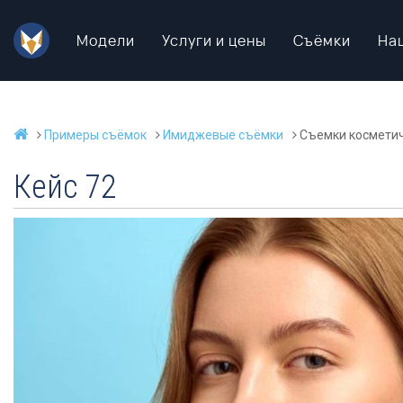
Модели
Услуги и цены
Съёмки
На
Примеры съёмок
Имиджевые съёмки
Съемки косметич
Кейс 72