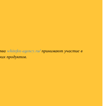
ства
whitefox-agency.ru/
принимают участие в
ких продуктов.