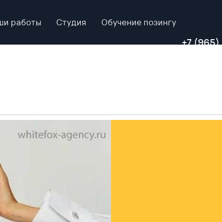
ши работы
Студия
Обучение позингу
+7 (965)